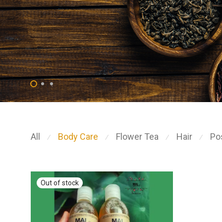
All
Body Care
Flower Tea
Hair
Po
⁄
⁄
⁄
⁄